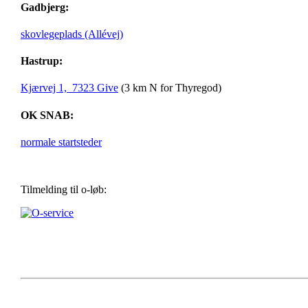
Gadbjerg:
skovlegeplads (Allévej)
Hastrup:
Kjærvej 1, 7323 Give
(3 km N for Thyregod)
OK SNAB:
normale startsteder
Tilmelding til o-løb: