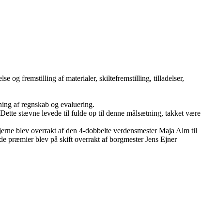
 og fremstilling af materialer, skiltefremstilling, tilladelser,
ning af regnskab og evaluering.
ette stævne levede til fulde op til denne målsætning, takket være
erne blev overrakt af den 4-dobbelte verdensmester Maja Alm til
e præmier blev på skift overrakt af borgmester Jens Ejner