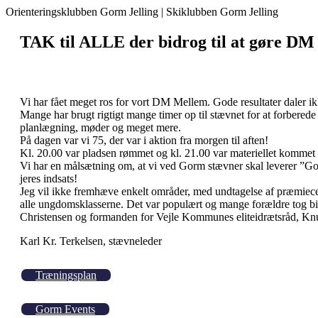
Orienteringsklubben Gorm Jelling | Skiklubben Gorm Jelling
TAK til ALLE der bidrog til at gøre DM M
Vi har fået meget ros for vort DM Mellem. Gode resultater daler i
Mange har brugt rigtigt mange timer op til stævnet for at forberede d
planlægning, møder og meget mere.
På dagen var vi 75, der var i aktion fra morgen til aften!
Kl. 20.00 var pladsen rømmet og kl. 21.00 var materiellet kommet 
Vi har en målsætning om, at vi ved Gorm stævner skal leverer ”Gor
jeres indsats!
Jeg vil ikke fremhæve enkelt områder, med undtagelse af præmiece
alle ungdomsklasserne. Det var populært og mange forældre tog bi
Christensen og formanden for Vejle Kommunes eliteidrætsråd, Knud 
Karl Kr. Terkelsen, stævneleder
Træningsplan
Gorm Events