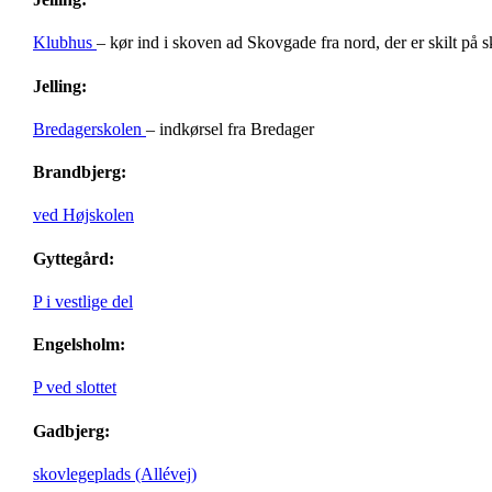
Klubhus
– kør ind i skoven ad Skovgade fra nord, der er skilt på 
Jelling:
Bredagerskolen
– indkørsel fra Bredager
Brandbjerg:
ved Højskolen
Gyttegård:
P i vestlige del
Engelsholm:
P ved slottet
Gadbjerg:
skovlegeplads (Allévej)