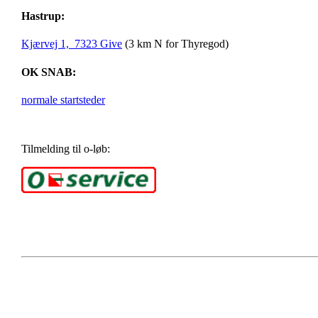
Hastrup:
Kjærvej 1, 7323 Give
(3 km N for Thyregod)
OK SNAB:
normale startsteder
Tilmelding til o-løb: