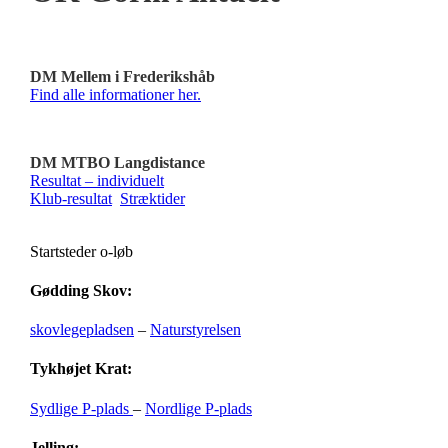
DM Mellem i Frederikshåb
Find alle informationer her.
DM MTBO Langdistance
Resultat – individuelt
Klub-resultat
Stræktider
Startsteder o-løb
Gødding Skov:
skovlegepladsen
–
Naturstyrelsen
Tykhøjet Krat:
Sydlige P-plads
–
Nordlige P-plads
Jelling: