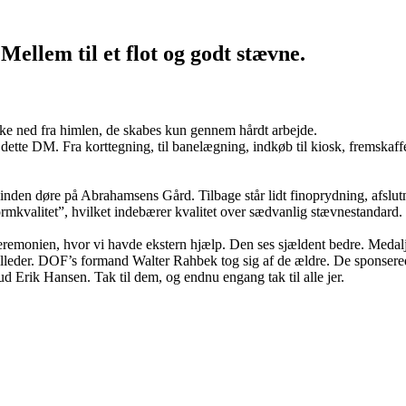
ellem til et flot og godt stævne.
kke ned fra himlen, de skabes kun gennem hårdt arbejde.
ette DM. Fra korttegning, til banelægning, indkøb til kiosk, fremskaffelse
inden døre på Abrahamsens Gård. Tilbage står lidt finoprydning, afslut
mkvalitet”, hvilket indebærer kvalitet over sædvanlig stævnestandard. D
remonien, hvor vi havde ekstern hjælp. Den ses sjældent bedre. Medalj
lleder. DOF’s formand Walter Rahbek tog sig af de ældre. De sponsered
Erik Hansen. Tak til dem, og endnu engang tak til alle jer.