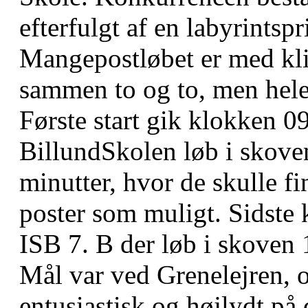
efterfulgt af en labyrintspr
Mangepostløbet er med kli
sammen to og to, men hele 
Første start gik klokken 09
BillundSkolen løb i skove
minutter, hvor de skulle f
poster som muligt. Sidste 
ISB 7. B der løb i skoven 
Mål var ved Grenelejren, o
entusiastisk og højlydt på