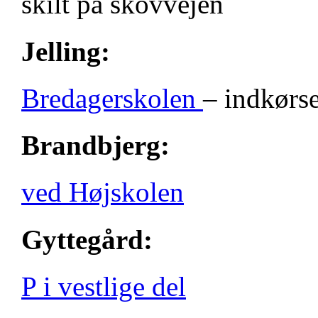
skilt på skovvejen
Jelling:
Bredagerskolen
– indkørse
Brandbjerg:
ved Højskolen
Gyttegård:
P i vestlige del