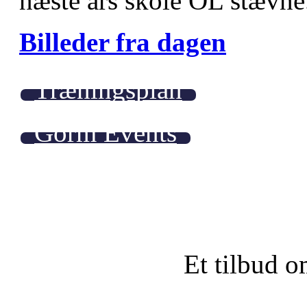
næste års skole OL stævne
Billeder fra dagen
Træningsplan
Gorm Events
Et tilbud o