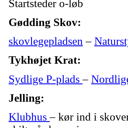
Startsteder o-løb
Gødding Skov:
skovlegepladsen
–
Naturst
Tykhøjet Krat:
Sydlige P-plads
–
Nordlig
Jelling:
Klubhus
– kør ind i skove