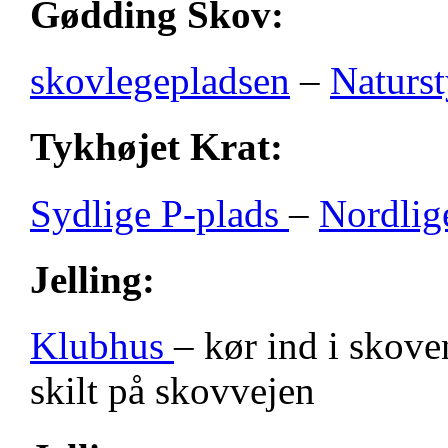
Gødding Skov:
skovlegepladsen
–
Naturst
Tykhøjet Krat:
Sydlige P-plads
–
Nordlig
Jelling:
Klubhus
– kør ind i skove
skilt på skovvejen