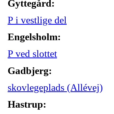
Gyttegård:
P i vestlige del
Engelsholm:
P ved slottet
Gadbjerg:
skovlegeplads (Allévej)
Hastrup: