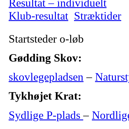
Resultat – individuelt
Klub-resultat
Stræktider
Startsteder o-løb
Gødding Skov:
skovlegepladsen
–
Naturst
Tykhøjet Krat:
Sydlige P-plads
–
Nordlig