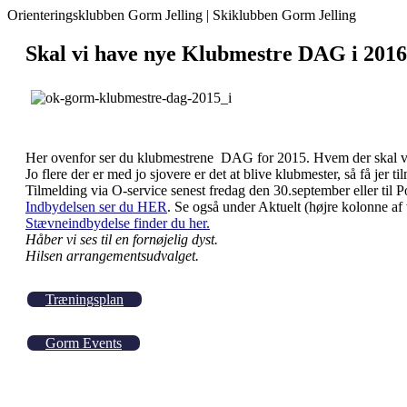
Orienteringsklubben Gorm Jelling | Skiklubben Gorm Jelling
Skal vi have nye Klubmestre DAG i 2016
Her ovenfor ser du klubmestrene DAG for 2015. Hvem der skal væ
Jo flere der er med jo sjovere er det at blive klubmester, så få jer til
Tilmelding via O-service senest fredag den 30.september eller til P
Indbydelsen ser du HER
. Se også under Aktuelt (højre kolonne af
Stævneindbydelse finder du her.
Håber vi ses til en fornøjelig dyst.
Hilsen arrangementsudvalget.
Træningsplan
Gorm Events