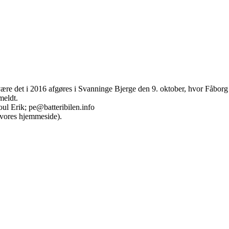
re det i 2016 afgøres i Svanninge Bjerge den 9. oktober, hvor Fåbor
meldt.
oul Erik; pe@batteribilen.info
 vores hjemmeside).