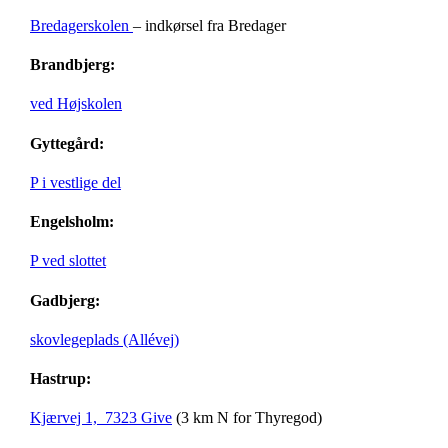
Bredagerskolen
– indkørsel fra Bredager
Brandbjerg:
ved Højskolen
Gyttegård:
P i vestlige del
Engelsholm:
P ved slottet
Gadbjerg:
skovlegeplads (Allévej)
Hastrup:
Kjærvej 1, 7323 Give
(3 km N for Thyregod)