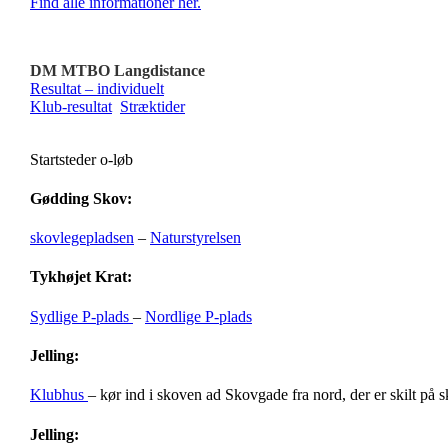
Find alle informationer her.
DM MTBO Langdistance
Resultat – individuelt
Klub-resultat
Stræktider
Startsteder o-løb
Gødding Skov:
skovlegepladsen
–
Naturstyrelsen
Tykhøjet Krat:
Sydlige P-plads
–
Nordlige P-plads
Jelling:
Klubhus
– kør ind i skoven ad Skovgade fra nord, der er skilt på 
Jelling: