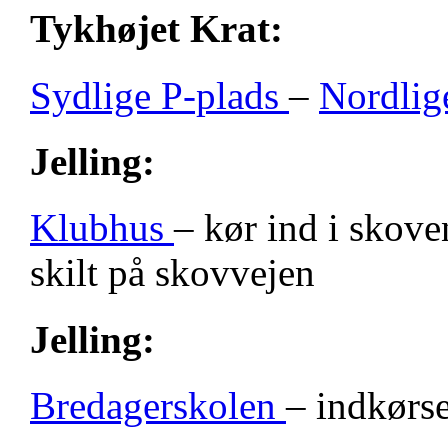
Tykhøjet Krat:
Sydlige P-plads
–
Nordlig
Jelling:
Klubhus
– kør ind i skove
skilt på skovvejen
Jelling:
Bredagerskolen
– indkørse