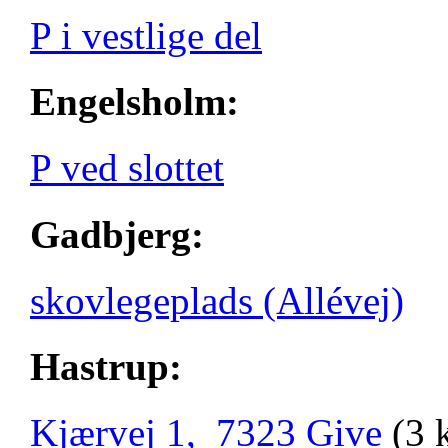
P i vestlige del
Engelsholm:
P ved slottet
Gadbjerg:
skovlegeplads (Allévej)
Hastrup:
Kjærvej 1, 7323 Give
(3 