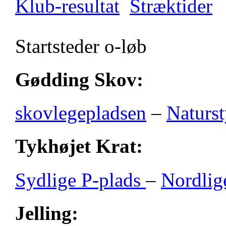
Klub-resultat
Stræktider
Startsteder o-løb
Gødding Skov:
skovlegepladsen
–
Naturst
Tykhøjet Krat:
Sydlige P-plads
–
Nordlig
Jelling: