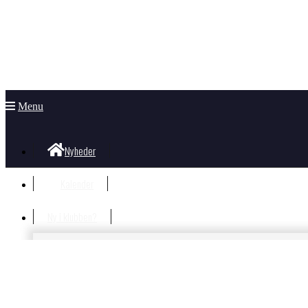
Menu
Nyheder
Kalender
Ny i klubben?
Velkommen i klubben
Information til nye og nysgerrige
Hvad koster det?
Bliv Medlem