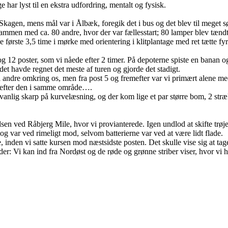
 har lyst til en ekstra udfordring, mentalt og fysisk.
i Skagen, mens mål var i Ålbæk, foregik det i bus og det blev til meget s
ammen med ca. 80 andre, hvor der var fællesstart; 80 lamper blev tændt
første 3,5 time i mørke med orientering i klitplantage med ret tætte fyr
m og 12 poster, som vi nåede efter 2 timer. På depoterne spiste en banan
 det havde regnet det meste af turen og gjorde det stadigt.
l andre omkring os, men fra post 5 og fremefter var vi primært alene med
e efter den i samme område….
vanlig skarp på kurvelæsning, og der kom lige et par større bom, 2 str
sen ved Råbjerg Mile, hvor vi provianterede. Igen undlod at skifte trøj
 var ved rimeligt mod, selvom batterierne var ved at være lidt flade.
, inden vi satte kursen mod næstsidste posten. Det skulle vise sig at tag
der: Vi kan ind fra Nordøst og de røde og grønne striber viser, hvor vi h