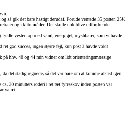
øvn.
 og så gik det bare hastigt derudaf. Forude ventede 35 poster, 25½
retræer og i klitområder. Det skulle nok blive udfordrende.
 og fyldte vesten op med vand, energigel, myslibarer, som vi havde
 ret god succes, ingen større fejl, kun post 3 havde voldt
æk på hhv. 48 og 44 min vidner om lidt orienteringsmæssige
e, da det stadig regnede, så det var bare om at komme afsted igen
e ca. 30 minutters roderi i ret tæt fyrreskov inden posten var
ar været: