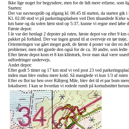
Ikke lige noget for begyndere, men for de lidt mere erfarne, som lige
Starten:
Der var navneopråb og afgang kl. 00.45 til starten, da starten gik 
Kl. 02.00 stod vi på parkeringspladsen ved Den tilsandede Kirke s
km bane og da solen først stod op 5:37, kunne vi regne med løbe de 
Første depot:
I år var der henlagt 2 depoter på ruten, første depot var efter 9 k
pakket på forhånd. Der var ingen grund til at overveje en tør trøje,
Orienteringen var gået meget godt, de første 4 poster var der en de
problemer, men det gjorde den også for de ca. 30 andre, som ledt
Efter første depot kom et 8 km klitstræk, hvor man skal være usæd
udfordringer undervejs.
Andet depot:
Efter godt 5 timer og 17 km stod vi ved post 23 ved parkeringsplad
inden man blev endnu mere kold. Så manglede vi kun 1/3 af ruten og
Efter en flot tur hen over Råbjerg Mile, blev det til et par bom mere
lokaliseret. I kan se hvordan vi rodede rundt på kortudsnittet herun