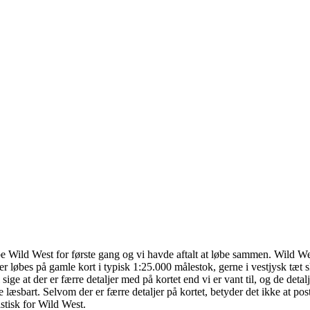
be Wild West for første gang og vi havde aftalt at løbe sammen. Wild Wes
r løbes på gamle kort i typisk 1:25.000 målestok, gerne i vestjysk tæt sk
sige at der er færre detaljer med på kortet end vi er vant til, og de deta
 læsbart. Selvom der er færre detaljer på kortet, betyder det ikke at poste
istisk for Wild West.