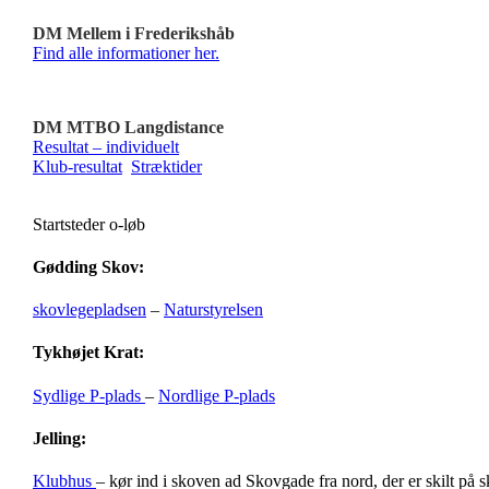
DM Mellem i Frederikshåb
Find alle informationer her.
DM MTBO Langdistance
Resultat – individuelt
Klub-resultat
Stræktider
Startsteder o-løb
Gødding Skov:
skovlegepladsen
–
Naturstyrelsen
Tykhøjet Krat:
Sydlige P-plads
–
Nordlige P-plads
Jelling:
Klubhus
– kør ind i skoven ad Skovgade fra nord, der er skilt på 