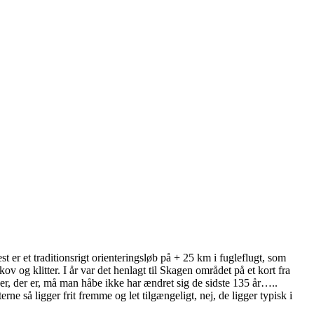
t er et traditionsrigt orienteringsløb på + 25 km i fugleflugt, som
ov og klitter. I år var det henlagt til Skagen området på et kort fra
ljer, der er, må man håbe ikke har ændret sig de sidste 135 år…..
rne så ligger frit fremme og let tilgængeligt, nej, de ligger typisk i