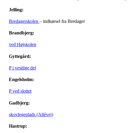
Jelling:
Bredagerskolen
– indkørsel fra Bredager
Brandbjerg:
ved Højskolen
Gyttegård:
P i vestlige del
Engelsholm:
P ved slottet
Gadbjerg:
skovlegeplads (Allévej)
Hastrup: