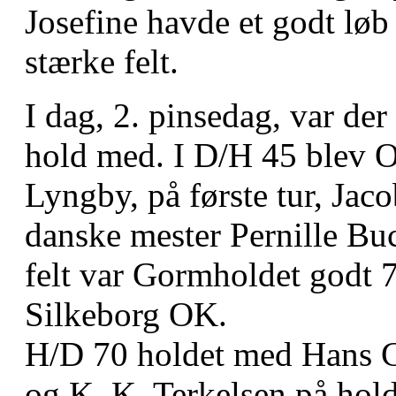
Josefine havde et godt løb 
stærke felt.
I dag, 2. pinsedag, var de
hold med. I D/H 45 blev 
Lyngby, på første tur, Jac
danske mester Pernille Buch
felt var Gormholdet godt 7
Silkeborg OK.
H/D 70 holdet med Hans Ch
og K. K. Terkelsen på hol