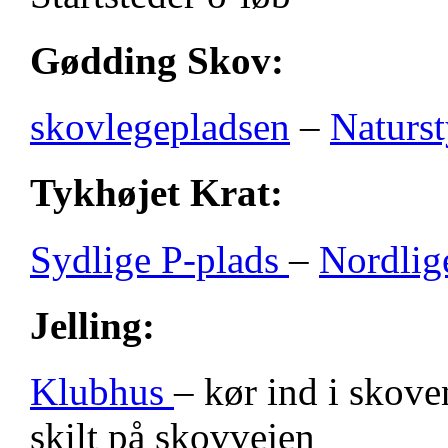
Gødding Skov:
skovlegepladsen
–
Naturst
Tykhøjet Krat:
Sydlige P-plads
–
Nordlig
Jelling:
Klubhus
– kør ind i skove
skilt på skovvejen