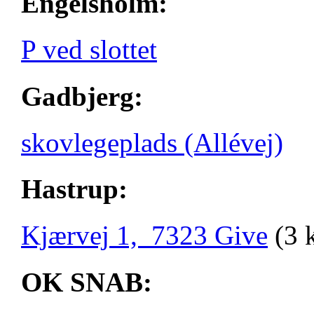
Engelsholm:
P ved slottet
Gadbjerg:
skovlegeplads (Allévej)
Hastrup:
Kjærvej 1, 7323 Give
(3 
OK SNAB: