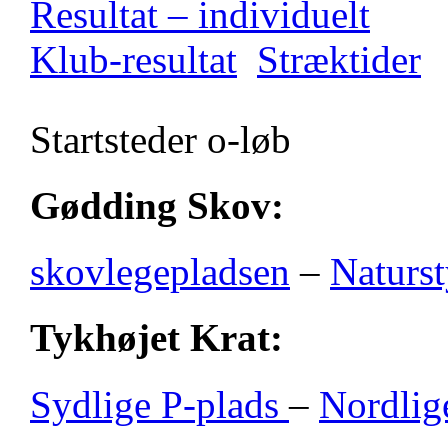
Resultat – individuelt
Klub-resultat
Stræktider
Startsteder o-løb
Gødding Skov:
skovlegepladsen
–
Naturst
Tykhøjet Krat:
Sydlige P-plads
–
Nordlig