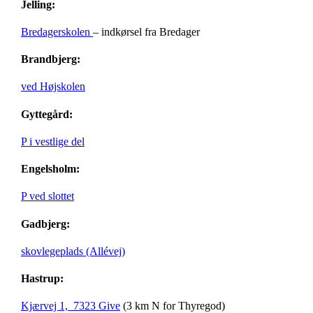
Jelling:
Bredagerskolen
– indkørsel fra Bredager
Brandbjerg:
ved Højskolen
Gyttegård:
P i vestlige del
Engelsholm:
P ved slottet
Gadbjerg:
skovlegeplads (Allévej)
Hastrup:
Kjærvej 1, 7323 Give
(3 km N for Thyregod)