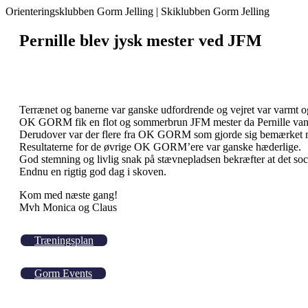
Orienteringsklubben Gorm Jelling | Skiklubben Gorm Jelling
Pernille blev jysk mester ved JFM
Terrænet og banerne var ganske udfordrende og vejret var varmt og s
OK GORM fik en flot og sommerbrun JFM mester da Pernille van
Derudover var der flere fra OK GORM som gjorde sig bemærket me
Resultaterne for de øvrige OK GORM’ere var ganske hæderlige.
God stemning og livlig snak på stævnepladsen bekræfter at det soci
Endnu en rigtig god dag i skoven.
Kom med næste gang!
Mvh Monica og Claus
Træningsplan
Gorm Events