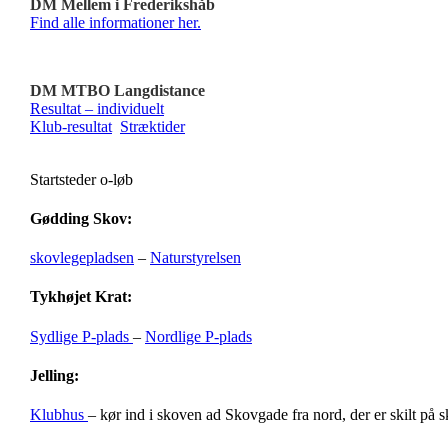
DM Mellem i Frederikshåb
Find alle informationer her.
DM MTBO Langdistance
Resultat – individuelt
Klub-resultat
Stræktider
Startsteder o-løb
Gødding Skov:
skovlegepladsen
–
Naturstyrelsen
Tykhøjet Krat:
Sydlige P-plads
–
Nordlige P-plads
Jelling:
Klubhus
– kør ind i skoven ad Skovgade fra nord, der er skilt på 