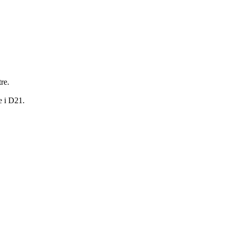
re.
e i D21.