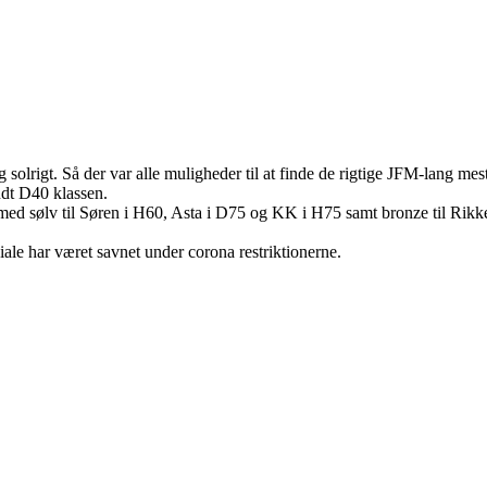
olrigt. Så der var alle muligheder til at finde de rigtige JFM-lang mest
dt D40 klassen.
d sølv til Søren i H60, Asta i D75 og KK i H75 samt bronze til Rikk
ale har været savnet under corona restriktionerne.