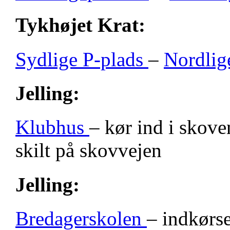
Tykhøjet Krat:
Sydlige P-plads
–
Nordlig
Jelling:
Klubhus
– kør ind i skove
skilt på skovvejen
Jelling:
Bredagerskolen
– indkørse