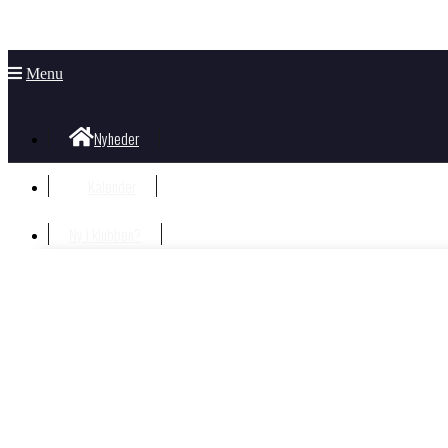
Menu
Nyheder
Kalender
Ny i klubben?
Velkommen i klubben
Information til nye og nysgerrige
Hvad koster det?
Bliv Medlem
Børn og unge