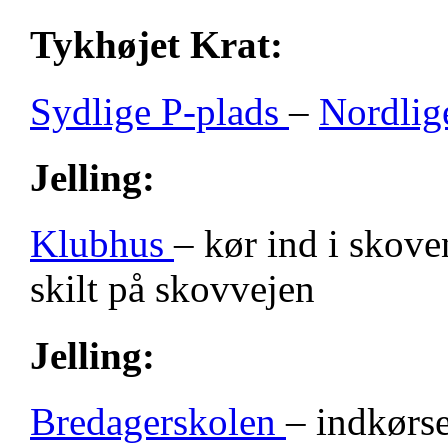
Tykhøjet Krat:
Sydlige P-plads
–
Nordlig
Jelling:
Klubhus
– kør ind i skove
skilt på skovvejen
Jelling:
Bredagerskolen
– indkørse