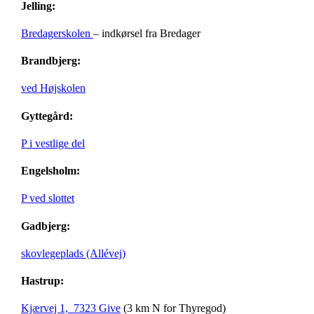
Jelling:
Bredagerskolen
– indkørsel fra Bredager
Brandbjerg:
ved Højskolen
Gyttegård:
P i vestlige del
Engelsholm:
P ved slottet
Gadbjerg:
skovlegeplads (Allévej)
Hastrup:
Kjærvej 1, 7323 Give
(3 km N for Thyregod)