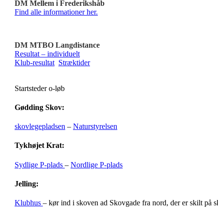
DM Mellem i Frederikshåb
Find alle informationer her.
DM MTBO Langdistance
Resultat – individuelt
Klub-resultat
Stræktider
Startsteder o-løb
Gødding Skov:
skovlegepladsen
–
Naturstyrelsen
Tykhøjet Krat:
Sydlige P-plads
–
Nordlige P-plads
Jelling:
Klubhus
– kør ind i skoven ad Skovgade fra nord, der er skilt på 