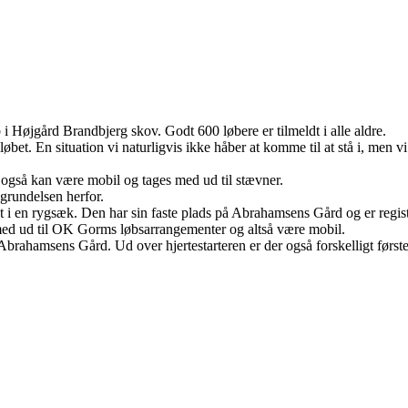
 Højgård Brandbjerg skov. Godt 600 løbere er tilmeldt i alle aldre.
øbet. En situation vi naturligvis ikke håber at komme til at stå i, men v
 også kan være mobil og tages med ud til stævner.
grundelsen herfor.
ket i en rygsæk. Den har sin faste plads på Abrahamsens Gård og er regi
t med ud til OK Gorms løbsarrangementer og altså være mobil.
på Abrahamsens Gård. Ud over hjertestarteren er der også forskelligt førs