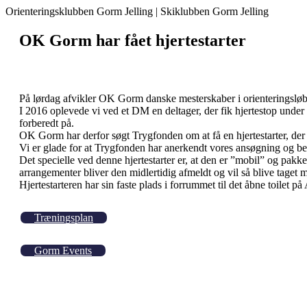
Orienteringsklubben Gorm Jelling | Skiklubben Gorm Jelling
OK Gorm har fået hjertestarter
På lørdag afvikler OK Gorm danske mesterskaber i orienteringsløb i
I 2016 oplevede vi ved et DM en deltager, der fik hjertestop under l
forberedt på.
OK Gorm har derfor søgt Trygfonden om at få en hjertestarter, der
Vi er glade for at Trygfonden har anerkendt vores ansøgning og be
Det specielle ved denne hjertestarter er, at den er ”mobil” og pak
arrangementer bliver den midlertidig afmeldt og vil så blive tage
Hjertestarteren har sin faste plads i forrummet til det åbne toilet 
Træningsplan
Gorm Events