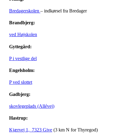
Bredagerskolen
– indkørsel fra Bredager
Brandbjerg:
ved Højskolen
Gyttegård:
P i vestlige del
Engelsholm:
P ved slottet
Gadbjerg:
skovlegeplads (Allévej)
Hastrup:
Kjærvej 1, 7323 Give
(3 km N for Thyregod)