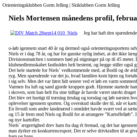
Orienteringsklubben Gorm Jelling | Skiklubben Gorm Jelling
Niels Mortensen månedens profil, febru
Jeg har haft den spændende 
o-løb igennem snart 40 år og dermed også orienteringssportens udv
Niels er i dag 78 år, og har for ganske nylig indset, at det ikke læ
Divisionsmatchen i sommers bød på stigninger på op til 45 meter. De
klubmedlemsskabet fastholdes helt bestemt, og begge stiller også ge
Det hele startede for Niels` vedkommende med, at Bodil og de ældst
ryg. Men spændende var det jo, hvad familien kom hjem og fortalte.
i sig selv. Men det var først lidt senere ved et løb en varm sommer
Varmen fra luft og sand gjorde kroppen godt. Hjemme startede han 
i skoven, som han helt fra sine tidlige år havde været stærkt draget
Det blev ret hurtigt til træning tirsdag og torsdag og løb næsten
oplevelser igennem sporten. Og overskud skulle der til, når et kart
En livsstil som andre landmænd i området havde svært ved at sætte s
og 15 år frem stod Niels og Bodil for at arrangere ”Kartoffelløb”. 
og nye kartofler.
Niels` ærgerrighed drev ham fra dag ét fremad, og det har igennem al
man dyrker en konkurrencesport. Det er selve drivkraften til at gi
ham og hans