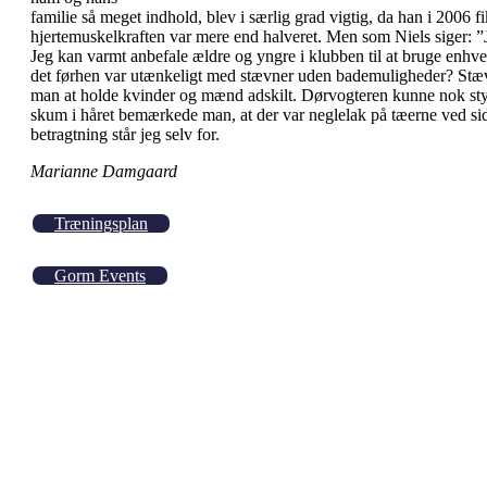
familie så meget indhold, blev i særlig grad vigtig, da han i 2006 f
hjertemuskelkraften var mere end halveret. Men som Niels siger: ”Jeg
Jeg kan varmt anbefale ældre og yngre i klubben til at bruge enhver l
det førhen var utænkeligt med stævner uden bademuligheder? Stævne
man at holde kvinder og mænd adskilt. Dørvogteren kunne nok sty
skum i håret bemærkede man, at der var neglelak på tæerne ved side
betragtning står jeg selv for.
Marianne Damgaard
Træningsplan
Gorm Events