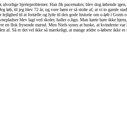
ik alvorlige hjerteproblemer. Han fik pacemaker, blev dog løbende igen, m
 løb, til jeg blev 72 år, og vore børn er så stolte af, at vi to gamle st
ejlighed til at fortælle og lytte til den gode historie om o-løb i Gorm o
pladser blev lagt ved skoler, haller o.lign. Man kørte bare ikke hjem, 
re en flok frysende mænd. Men Niels synes at huske, at kvinderne var 
n af. Så er det vel ikke så mærkeligt, at mange ældre o-løbere ikke er 