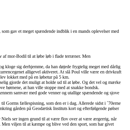
ak, som gav et meget spændende indblik i en mands oplevelser med
af mor-Bodil til at løbe løb i flade terræner. Men
r og kloge sig derhjemme, da han døjede frygtelig meget med dårlig
rencegenet alligevel aktiveret. At slå Poul ville være en drivkraft
 blev lokket med på en løbetur på 5 km.
ig gjorde det muligt at holde ud til at løbe. Og det vel og mærke
 love børnene, at han ville stoppe med at snakke bondsk.
op igennem samvær med gode venner og utallige spændende og sjove
til Gorms fællespisning, som den er i dag. Allerede sidst i `70erne
omkring gården på Geodætisk Instituts kort og efterfølgende pølser
 Niels ser ingen grund til at være flov over at være ærgerrig, når
. Men viljen til at kæmpe og blive ved den sport, som har givet