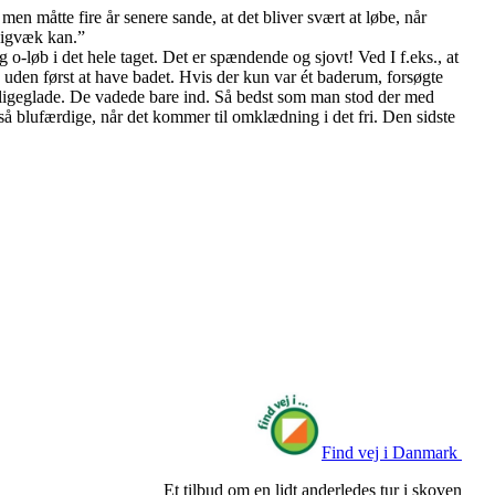
en måtte fire år senere sande, at det bliver svært at løbe, når
adigvæk kan.”
g o-løb i det hele taget. Det er spændende og sjovt! Ved I f.eks., at
uden først at have badet. Hvis der kun var ét baderum, forsøgte
ligeglade. De vadede bare ind. Så bedst som man stod der med
så blufærdige, når det kommer til omklædning i det fri. Den sidste
Find vej i Danmark
Et tilbud om en lidt anderledes tur i skoven