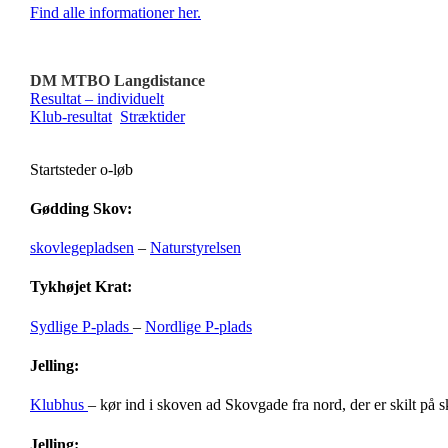
Find alle informationer her.
DM MTBO Langdistance
Resultat – individuelt
Klub-resultat
Stræktider
Startsteder o-løb
Gødding Skov:
skovlegepladsen
–
Naturstyrelsen
Tykhøjet Krat:
Sydlige P-plads
–
Nordlige P-plads
Jelling:
Klubhus
– kør ind i skoven ad Skovgade fra nord, der er skilt på 
Jelling: