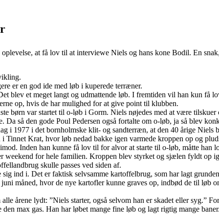
ar
oplevelse, at få lov til at interviewe Niels og hans kone Bodil. En sn
ikling.
ngere er en god ide med løb i kuperede terræner.
t blev et meget langt og udmattende løb. I fremtiden vil han kun få lov 
rne op, hvis de har mulighed for at give point til klubben.
e børn var startet til o-løb i Gorm. Niels nøjedes med at være tilskue
 Da så den gode Poul Pedersen også fortalte om o-løb, ja så blev konkur
dag i 1977 i det bornholmske klit- og sandterræn, at den 40 årige Niels
i Tinnet Krat, hvor løb nedad bakke igen varmede kroppen op og pludsel
 imod. Inden han kunne få lov til for alvor at starte til o-løb, måtte han
 hver weekend for hele familien. Kroppen blev styrket og sjælen fyldt 
offellandbrug skulle passes ved siden af.
ig ind i. Det er faktisk selvsamme kartoffelbrug, som har lagt grunden 
I juni måned, hvor de nye kartofler kunne graves op, indbød de til løb 
le årene lydt: ”Niels starter, også selvom han er skadet eller syg.” For
ve den max gas. Han har løbet mange fine løb og lagt rigtig mange baner