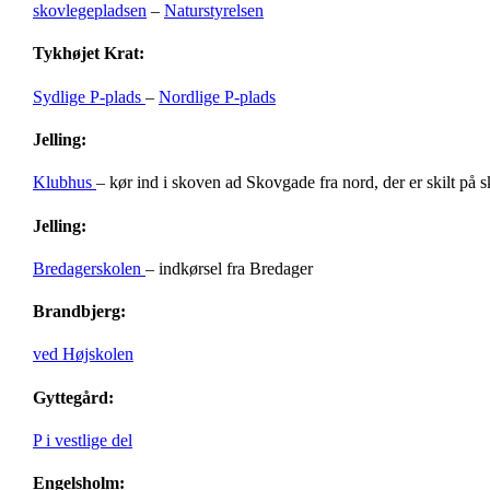
skovlegepladsen
–
Naturstyrelsen
Tykhøjet Krat:
Sydlige P-plads
–
Nordlige P-plads
Jelling:
Klubhus
– kør ind i skoven ad Skovgade fra nord, der er skilt på 
Jelling:
Bredagerskolen
– indkørsel fra Bredager
Brandbjerg:
ved Højskolen
Gyttegård:
P i vestlige del
Engelsholm: