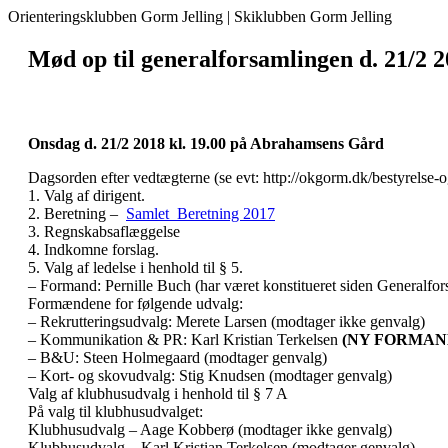
Orienteringsklubben Gorm Jelling | Skiklubben Gorm Jelling
Mød op til generalforsamlingen d. 21/2 2
Onsdag d. 21/2 2018 kl. 19.00 på Abrahamsens Gård
Dagsorden efter vedtægterne (se evt: http://okgorm.dk/bestyrelse-o
1. Valg af dirigent.
2. Beretning –
Samlet_Beretning 2017
3. Regnskabsaflæggelse
4. Indkomne forslag.
5. Valg af ledelse i henhold til § 5.
– Formand: Pernille Buch (har været konstitueret siden Generalforsam
Formændene for følgende udvalg:
– Rekrutteringsudvalg: Merete Larsen (modtager ikke genvalg)
– Kommunikation & PR: Karl Kristian Terkelsen
(NY FORMAN
– B&U: Steen Holmegaard (modtager genvalg)
– Kort- og skovudvalg: Stig Knudsen (modtager genvalg)
Valg af klubhusudvalg i henhold til § 7 A
På valg til klubhusudvalget:
Klubhusudvalg – Aage Kobberø (modtager ikke genvalg)
Klubhusudvalg – Karl Kristian Terkelsen (modtager genvalg)