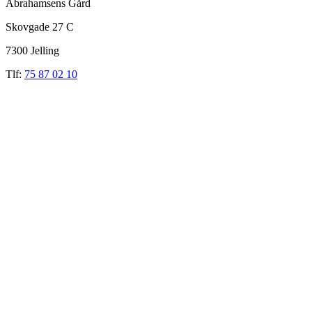
Abrahamsens Gård
Skovgade 27 C
7300 Jelling
Tlf:
75 87 02 10