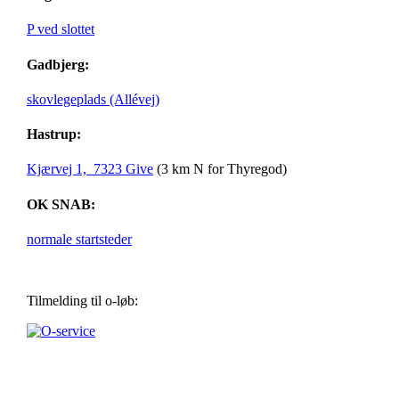
P ved slottet
Gadbjerg:
skovlegeplads (Allévej)
Hastrup:
Kjærvej 1, 7323 Give
(3 km N for Thyregod)
OK SNAB:
normale startsteder
Tilmelding til o-løb: