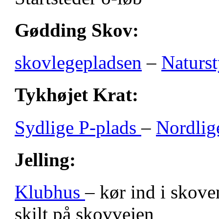
Gødding Skov:
skovlegepladsen
–
Naturst
Tykhøjet Krat:
Sydlige P-plads
–
Nordlig
Jelling:
Klubhus
– kør ind i skove
skilt på skovvejen