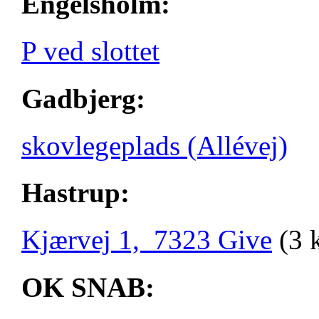
Engelsholm:
P ved slottet
Gadbjerg:
skovlegeplads (Allévej)
Hastrup:
Kjærvej 1, 7323 Give
(3 
OK SNAB: