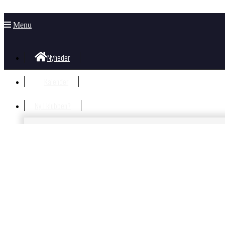
Menu
Nyheder
Kalender
Ny i klubben?
Velkommen i klubben
Information til nye og nysgerrige
Hvad koster det?
Bliv Medlem
Børn og unge
Nyheder Børn og Unge
Gorm Facebook væg