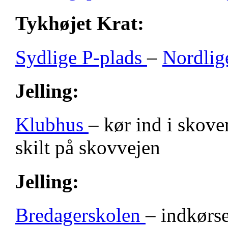
Tykhøjet Krat:
Sydlige P-plads
–
Nordlig
Jelling:
Klubhus
– kør ind i skove
skilt på skovvejen
Jelling:
Bredagerskolen
– indkørse