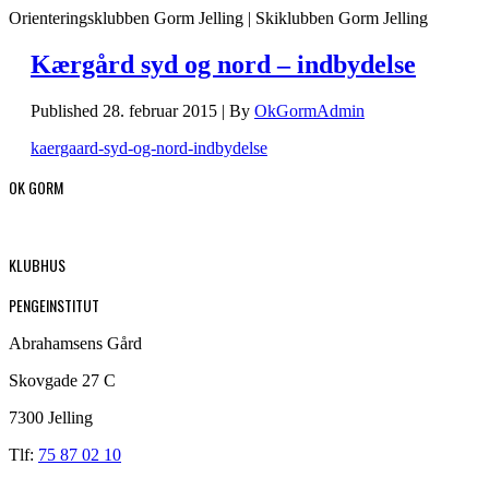
Orienteringsklubben Gorm Jelling | Skiklubben Gorm Jelling
Kærgård syd og nord – indbydelse
Published
28. februar 2015
|
By
OkGormAdmin
kaergaard-syd-og-nord-indbydelse
OK GORM
KLUBHUS
PENGEINSTITUT
Abrahamsens Gård
Skovgade 27 C
7300 Jelling
Tlf:
75 87 02 10