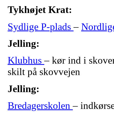
Tykhøjet Krat:
Sydlige P-plads
–
Nordlig
Jelling:
Klubhus
– kør ind i skove
skilt på skovvejen
Jelling:
Bredagerskolen
– indkørse