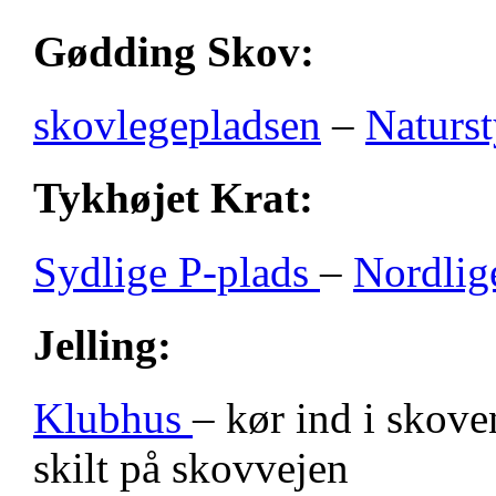
Gødding Skov:
skovlegepladsen
–
Naturst
Tykhøjet Krat:
Sydlige P-plads
–
Nordlig
Jelling:
Klubhus
– kør ind i skove
skilt på skovvejen