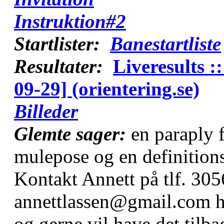
Instruktion#2
Startlister:
Banestartliste
Resultater:
Liveresults :
09-29] (orientering.se)
Billeder
Glemte sager:
en paraply f
mulepose og en definitions
Kontakt Annett på tlf. 305
annettlassen@gmail.com hvi
og gerne vil have det tilba