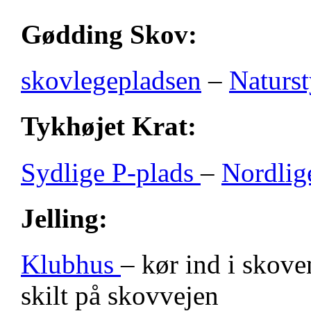
Gødding Skov:
skovlegepladsen
–
Naturst
Tykhøjet Krat:
Sydlige P-plads
–
Nordlig
Jelling:
Klubhus
– kør ind i skove
skilt på skovvejen