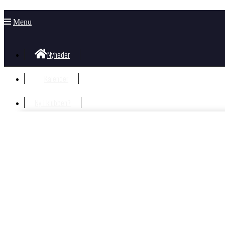
Menu
Nyheder
Kalender
Ny i klubben?
Velkommen i klubben
Information til nye og nysgerrige
Hvad koster det?
Bliv Medlem
Børn og unge
Nyheder Børn og Unge
Gorm Facebook væg