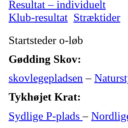
Resultat – individuelt
Klub-resultat
Stræktider
Startsteder o-løb
Gødding Skov:
skovlegepladsen
–
Naturst
Tykhøjet Krat:
Sydlige P-plads
–
Nordlig