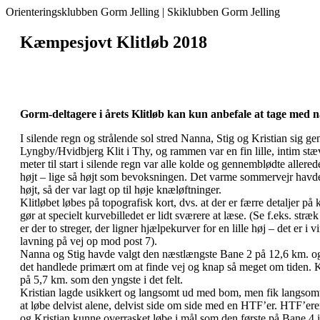
Orienteringsklubben Gorm Jelling | Skiklubben Gorm Jelling
Kæmpesjovt Klitløb 2018
Gorm-deltagere i årets Klitløb kan kun anbefale at tage med 
I silende regn og strålende sol stred Nanna, Stig og Kristian sig g
Lyngby/Hvidbjerg Klit i Thy, og rammen var en fin lille, intim st
meter til start i silende regn var alle kolde og gennemblødte allere
højt – lige så højt som bevoksningen. Det varme sommervejr havde 
højt, så der var lagt op til høje knæløftninger.
Klitløbet løbes på topografisk kort, dvs. at der er færre detaljer på
gør at specielt kurvebilledet er lidt sværere at læse. (Se f.eks. str
er der to streger, der ligner hjælpekurver for en lille høj – det er 
lavning på vej op mod post 7).
Nanna og Stig havde valgt den næstlængste Bane 2 på 12,6 km. og 
det handlede primært om at finde vej og knap så meget om tiden. K
på 5,7 km. som den yngste i det felt.
Kristian lagde usikkert og langsomt ud med bom, men fik langsomt l
at løbe delvist alene, delvist side om side med en HTF’er. HTF’e
og Kristian kunne overrasket løbe i mål som den første på Bane 4 i 