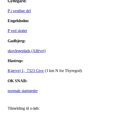
Gyttegård:
P i vestlige del
Engelsholm:
P ved slottet
Gadbjerg:
skovlegeplads (Allévej)
Hastrup:
Kjærvej 1, 7323 Give
(3 km N for Thyregod)
OK SNAB:
normale startsteder
Tilmelding til o-løb: