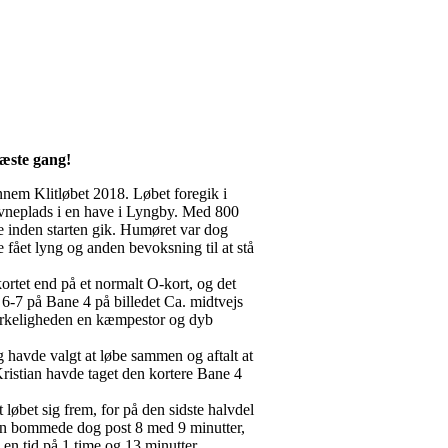
næste gang!
ennem Klitløbet 2018. Løbet foregik i
ævneplads i en have i Lyngby. Med 800
de inden starten gik. Humøret var dog
fået lyng og anden bevoksning til at stå
 kortet end på et normalt O-kort, og det
æk 6-7 på Bane 4 på billedet Ca. midtvejs
i virkeligheden en kæmpestor og dyb
havde valgt at løbe sammen og aftalt at
ristian havde taget den kortere Bane 4
øbet sig frem, for på den sidste halvdel
ren bommede dog post 8 med 9 minutter,
en tid på 1 time og 13 minutter.