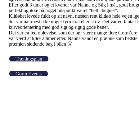
Efter godt 3 timer og et kvarter var Nanna og Stig i mål, godt brugt
perfekt og ikke på noget tidspunkt været “helt i hegnet”.
Klitløbet levede fuldt op sit navn, næsten rent klitløb hele vejen ig
der var nærmest ikke noget fyrrekrat eller skov. Det var en fantast
kurveorientering med god sigt og rigtig gode baner.
Det var en fed oplevelse, som der bør være mange flere Gorm’ere ti
var værd at køre 2 timer efter. Nanna vandt en præmie som bedste 
præmien siddende bag i bilen 🙂
Træningsplan
Gorm Events