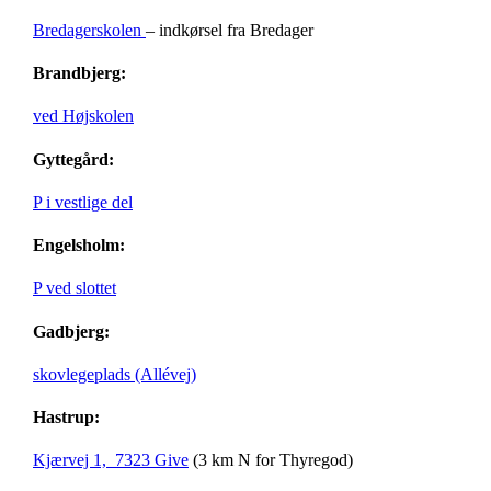
Bredagerskolen
– indkørsel fra Bredager
Brandbjerg:
ved Højskolen
Gyttegård:
P i vestlige del
Engelsholm:
P ved slottet
Gadbjerg:
skovlegeplads (Allévej)
Hastrup:
Kjærvej 1, 7323 Give
(3 km N for Thyregod)