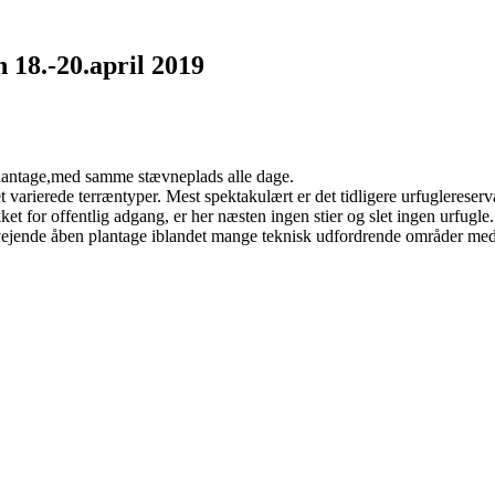
n 18.-20.april 2019
lantage,med samme stævneplads alle dage.
 varierede terræntyper. Mest spektakulært er det tidligere urfuglereser
ket for offentlig adgang, er her næsten ingen stier og slet ingen urfugle.
rvejende åben plantage iblandet mange teknisk udfordrende områder med