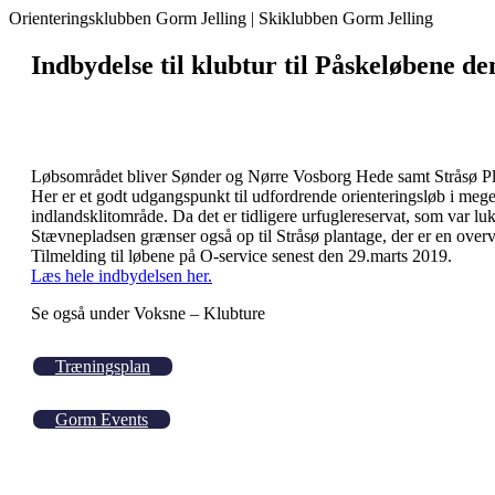
Orienteringsklubben Gorm Jelling | Skiklubben Gorm Jelling
Indbydelse til klubtur til Påskeløbene de
Løbsområdet bliver Sønder og Nørre Vosborg Hede samt Stråsø P
Her er et godt udgangspunkt til udfordrende orienteringsløb i meget
indlandsklitområde. Da det er tidligere urfuglereservat, som var luk
Stævnepladsen grænser også op til Stråsø plantage, der er en ove
Tilmelding til løbene på O-service senest den 29.marts 2019.
Læs hele indbydelsen her.
Se også under Voksne – Klubture
Træningsplan
Gorm Events