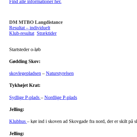
Find alle informationer her.
DM MTBO Langdistance
Resultat – individuelt
Klub-resultat
Stræktider
Startsteder o-løb
Gødding Skov:
skovlegepladsen
–
Naturstyrelsen
Tykhøjet Krat:
Sydlige P-plads
–
Nordlige P-plads
Jelling:
Klubhus
– kør ind i skoven ad Skovgade fra nord, der er skilt på 
Jelling: