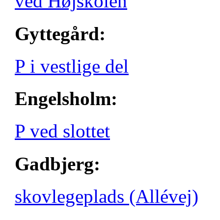
ved Højskolen
Gyttegård:
P i vestlige del
Engelsholm:
P ved slottet
Gadbjerg:
skovlegeplads (Allévej)