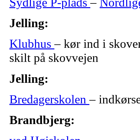
Sydlige P-plads
–
Nordlig
Jelling:
Klubhus
– kør ind i skove
skilt på skovvejen
Jelling:
Bredagerskolen
– indkørse
Brandbjerg: