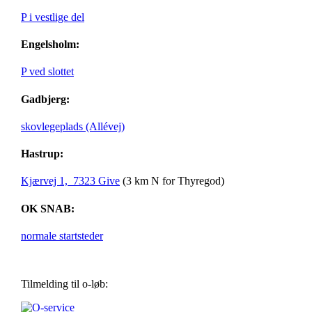
P i vestlige del
Engelsholm:
P ved slottet
Gadbjerg:
skovlegeplads (Allévej)
Hastrup:
Kjærvej 1, 7323 Give
(3 km N for Thyregod)
OK SNAB:
normale startsteder
Tilmelding til o-løb: