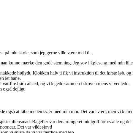
est på min skole, som jeg gerne ville være med til.
g man kunne mærke den gode stemning. Jeg sov i køjeseng med min lill
ede højlydt. Klokken halv ti fik vi instruktion til det første løb, og så 
en let bane.
 var fire børn afsted, og vi legede sammen i skoven mens vi ventede.
n også dejligt.
e også at løbe mellemsvær med min mor. Det var svært, men vi klared
iste aftensmad. Bagefter var der arrangeret minigolf for os alle og det 
mooncar. Det var vildt sjovt!
 som vi spiste da vi var færdige med løb.