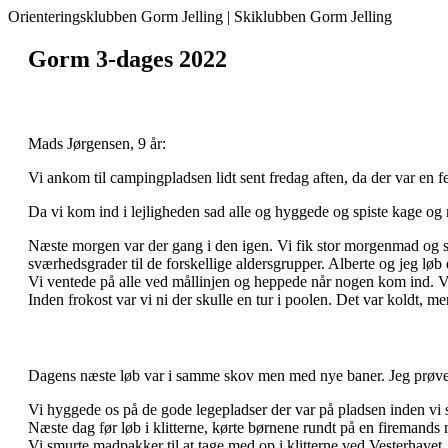
Orienteringsklubben Gorm Jelling | Skiklubben Gorm Jelling
Gorm 3-dages 2022
Mads Jørgensen, 9 år:
Vi ankom til campingpladsen lidt sent fredag aften, da der var en f
Da vi kom ind i lejligheden sad alle og hyggede og spiste kage o
Næste morgen var der gang i den igen. Vi fik stor morgenmad og snakk
sværhedsgrader til de forskellige aldersgrupper. Alberte og jeg løb 
Vi ventede på alle ved mållinjen og heppede når nogen kom ind. Vi
Inden frokost var vi ni der skulle en tur i poolen. Det var koldt, me
Dagens næste løb var i samme skov men med nye baner. Jeg prøved
Vi hyggede os på de gode legepladser der var på pladsen inden vi sp
Næste dag før løb i klitterne, kørte børnene rundt på en firemands 
Vi smurte madpakker til at tage med op i klitterne ved Vesterhavet,