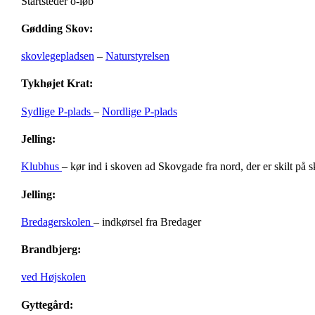
Startsteder o-løb
Gødding Skov:
skovlegepladsen
–
Naturstyrelsen
Tykhøjet Krat:
Sydlige P-plads
–
Nordlige P-plads
Jelling:
Klubhus
– kør ind i skoven ad Skovgade fra nord, der er skilt på 
Jelling:
Bredagerskolen
– indkørsel fra Bredager
Brandbjerg:
ved Højskolen
Gyttegård: