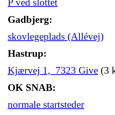
P ved slottet
Gadbjerg:
skovlegeplads (Allévej)
Hastrup:
Kjærvej 1, 7323 Give
(3 
OK SNAB:
normale startsteder