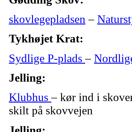
skovlegepladsen
–
Naturst
Tykhøjet Krat:
Sydlige P-plads
–
Nordlig
Jelling:
Klubhus
– kør ind i skove
skilt på skovvejen
Jelling: