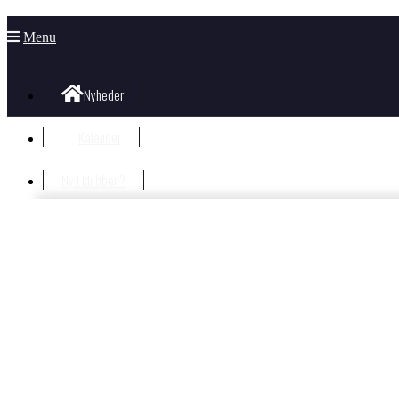
Menu
Nyheder
Kalender
Ny i klubben?
Velkommen i klubben
Information til nye og nysgerrige
Hvad koster det?
Bliv Medlem
Børn og unge
Nyheder Børn og Unge
Gorm Facebook væg