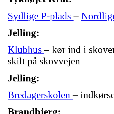
Sydlige P-plads
–
Nordlig
Jelling:
Klubhus
– kør ind i skove
skilt på skovvejen
Jelling:
Bredagerskolen
– indkørse
Brandbjerg: