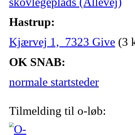
skovlegeplads (Allévej)
Hastrup:
Kjærvej 1, 7323 Give
(3 
OK SNAB:
normale startsteder
Tilmelding til o-løb: