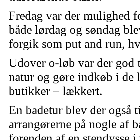
Fredag var der mulighed fo
både lørdag og søndag blev
forgik som put and run, hv
Udover o-løb var der god t
natur og gøre indkøb i de 
butikker – lækkert.
En badetur blev der også t
arrangørerne på nogle af ba
forenden af en stendysse i