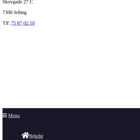
Skovgade 27 C
7300 Jelling
Tlf:
75 87 02 10
Menu
Nyheder