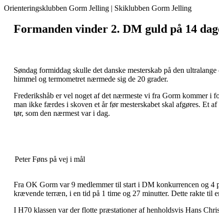
Orienteringsklubben Gorm Jelling | Skiklubben Gorm Jelling
Formanden vinder 2. DM guld på 14 dag
Søndag formiddag skulle det danske mesterskab på den ultralange 
himmel og termometret nærmede sig de 20 grader.
Frederikshåb er vel noget af det nærmeste vi fra Gorm kommer i 
man ikke færdes i skoven et år før mesterskabet skal afgøres. Et a
tør, som den nærmest var i dag.
Peter Føns på vej i mål
Fra OK Gorm var 9 medlemmer til start i DM konkurrencen og 4 på d
krævende terræn, i en tid på 1 time og 27 minutter. Dette rakte ti
I H70 klassen var der flotte præstationer af henholdsvis Hans Chris