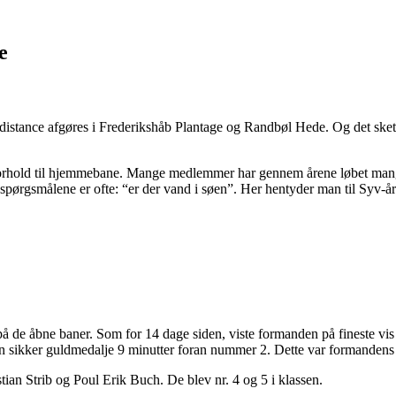
e
distance afgøres i Frederikshåb Plantage og Randbøl Hede. Og det skete
forhold til hjemmebane. Mange medlemmer har gennem årene løbet mang
f spørgsmålene er ofte: “er der vand i søen”. Her hentyder man til Syv-
e åbne baner. Som for 14 dage siden, viste formanden på fineste vis fl
l en sikker guldmedalje 9 minutter foran nummer 2. Dette var formanden
tian Strib og Poul Erik Buch. De blev nr. 4 og 5 i klassen.