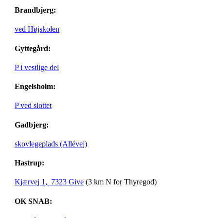
Brandbjerg:
ved Højskolen
Gyttegård:
P i vestlige del
Engelsholm:
P ved slottet
Gadbjerg:
skovlegeplads (Allévej)
Hastrup:
Kjærvej 1, 7323 Give
(3 km N for Thyregod)
OK SNAB: