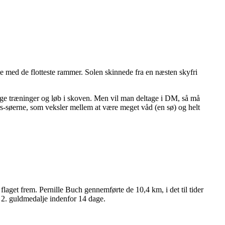
 med de flotteste rammer. Solen skinnede fra en næsten skyfri
e træninger og løb i skoven. Men vil man deltage i DM, så må
års-søerne, som veksler mellem at være meget våd (en sø) og helt
aget frem. Pernille Buch gennemførte de 10,4 km, i det til tider
s 2. guldmedalje indenfor 14 dage.