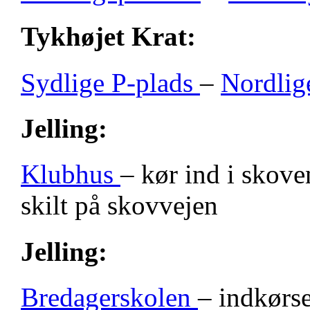
Tykhøjet Krat:
Sydlige P-plads
–
Nordlig
Jelling:
Klubhus
– kør ind i skove
skilt på skovvejen
Jelling:
Bredagerskolen
– indkørse