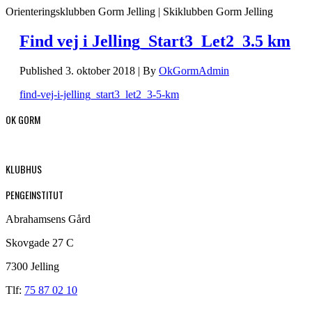
Orienteringsklubben Gorm Jelling | Skiklubben Gorm Jelling
Find vej i Jelling_Start3_Let2_3.5 km
Published
3. oktober 2018
|
By
OkGormAdmin
find-vej-i-jelling_start3_let2_3-5-km
OK GORM
KLUBHUS
PENGEINSTITUT
Abrahamsens Gård
Skovgade 27 C
7300 Jelling
Tlf:
75 87 02 10