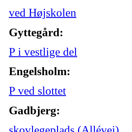
ved Højskolen
Gyttegård:
P i vestlige del
Engelsholm:
P ved slottet
Gadbjerg:
skovlegeplads (Allévej)