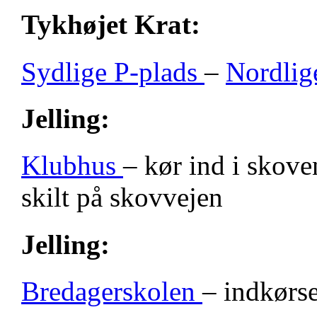
Tykhøjet Krat:
Sydlige P-plads
–
Nordlig
Jelling:
Klubhus
– kør ind i skove
skilt på skovvejen
Jelling:
Bredagerskolen
– indkørse