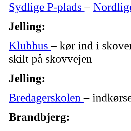
Sydlige P-plads
–
Nordlig
Jelling:
Klubhus
– kør ind i skove
skilt på skovvejen
Jelling:
Bredagerskolen
– indkørse
Brandbjerg: