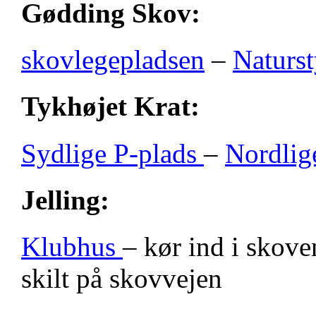
Gødding Skov:
skovlegepladsen
–
Naturst
Tykhøjet Krat:
Sydlige P-plads
–
Nordlig
Jelling:
Klubhus
– kør ind i skove
skilt på skovvejen