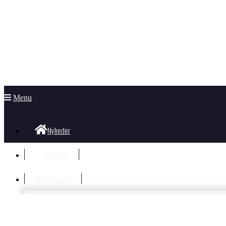
Menu
Nyheder
Kalender
Ny i klubben?
Velkommen i klubben
Information til nye og nysgerrige
Hvad koster det?