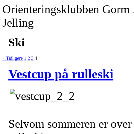
Orienteringsklubben Gorm 
Jelling
Ski
« Tidligere
1
2
3
4
Vestcup på rulleski
Selvom sommeren er over o