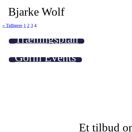
Bjarke Wolf
« Tidligere
1
2
3
4
Træningsplan
Gorm Events
Et tilbud o