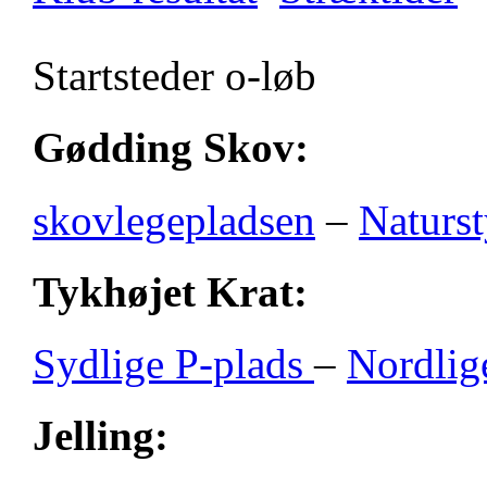
Startsteder o-løb
Gødding Skov:
skovlegepladsen
–
Naturst
Tykhøjet Krat:
Sydlige P-plads
–
Nordlig
Jelling: