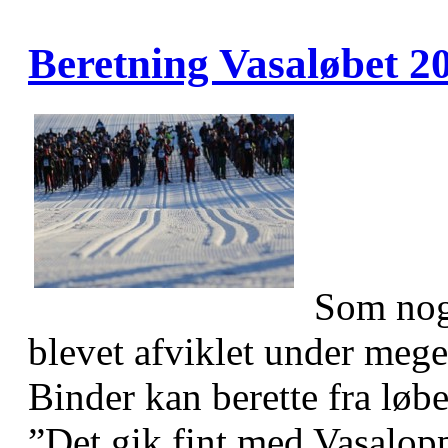
Beretning Vasaløbet 2
Som noge
blevet afviklet under mege
Binder kan berette fra løbe
”Det gik fint med Vasalopp