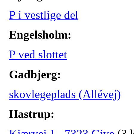
P i vestlige del
Engelsholm:
P ved slottet
Gadbjerg:
skovlegeplads (Allévej)
Hastrup:
Kjærvej 1, 7323 Give
(3 