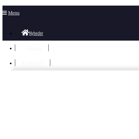
Menu
Nyheder
Kalender
Ny i klubben?
Velkommen i klubben
Information til nye og nysgerrige
Hvad koster det?
Bliv Medlem
Børn og unge
Nyheder Børn og Unge
Gorm Facebook væg