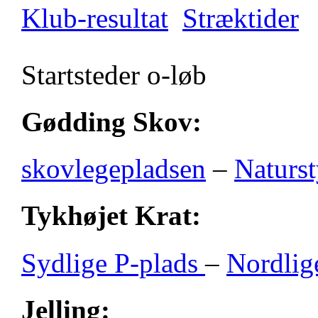
Klub-resultat
Stræktider
Startsteder o-løb
Gødding Skov:
skovlegepladsen
–
Naturst
Tykhøjet Krat:
Sydlige P-plads
–
Nordlig
Jelling: