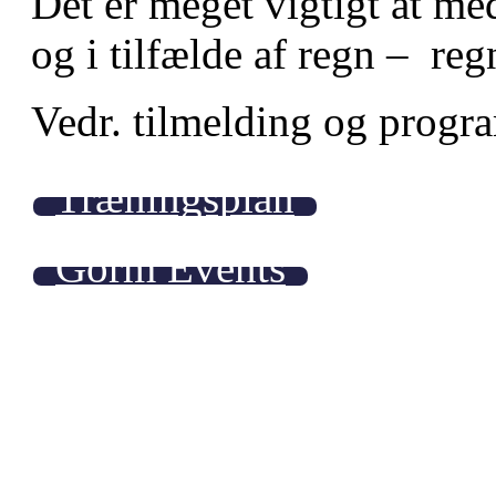
Det er meget vigtigt at med
og i tilfælde af regn – re
Vedr. tilmelding og progr
Træningsplan
Gorm Events