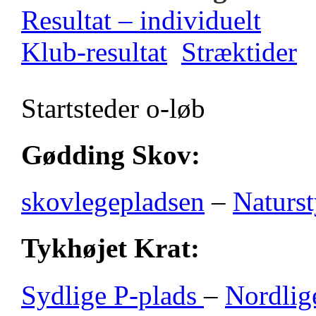
Resultat – individuelt
Klub-resultat
Stræktider
Startsteder o-løb
Gødding Skov:
skovlegepladsen
–
Naturst
Tykhøjet Krat:
Sydlige P-plads
–
Nordlig