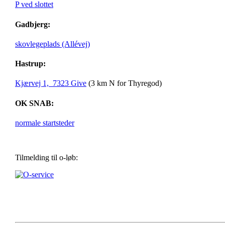
P ved slottet
Gadbjerg:
skovlegeplads (Allévej)
Hastrup:
Kjærvej 1, 7323 Give
(3 km N for Thyregod)
OK SNAB:
normale startsteder
Tilmelding til o-løb: