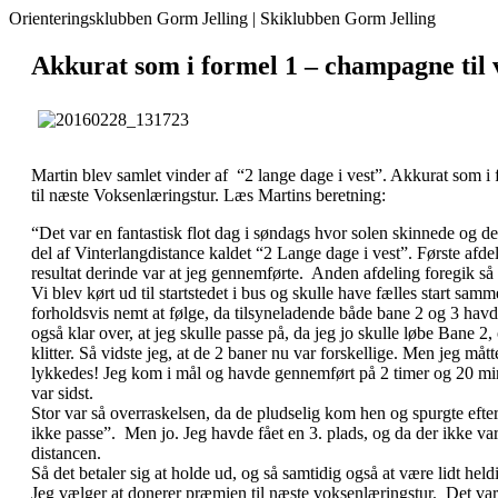
Orienteringsklubben Gorm Jelling | Skiklubben Gorm Jelling
Akkurat som i formel 1 – champagne til 
Martin blev samlet vinder af “2 lange dage i vest”. Akkurat som i
til næste Voksenlæringstur. Læs Martins beretning:
“Det var en fantastisk flot dag i søndags hvor solen skinnede og de
del af Vinterlangdistance kaldet “2 Lange dage i vest”. Første afde
resultat derinde var at jeg gennemførte. Anden afdeling foregik så
Vi blev kørt ud til startstedet i bus og skulle have fælles start sa
forholdsvis nemt at følge, da tilsyneladende både bane 2 og 3 havd
også klar over, at jeg skulle passe på, da jeg jo skulle løbe Bane 2,
klitter. Så vidste jeg, at de 2 baner nu var forskellige. Men jeg må
lykkedes! Jeg kom i mål og havde gennemført på 2 timer og 20 minu
var sidst.
Stor var så overraskelsen, da de pludselig kom hen og spurgte eft
ikke passe”. Men jo. Jeg havde fået en 3. plads, og da der ikke v
distancen.
Så det betaler sig at holde ud, og så samtidig også at være lidt held
Jeg vælger at donerer præmien til næste voksenlæringstur. Det var d