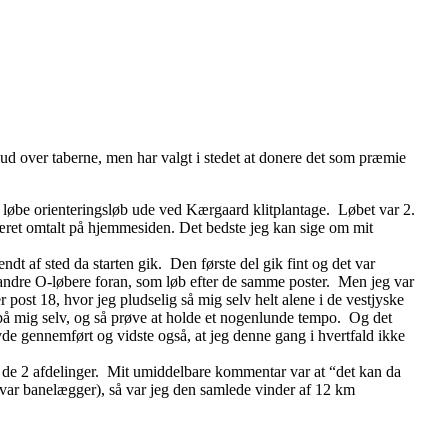
ud over taberne, men har valgt i stedet at donere det som præmie
at løbe orienteringsløb ude ved Kærgaard klitplantage. Løbet var 2.
 været omtalt på hjemmesiden. Det bedste jeg kan sige om mit
ndt af sted da starten gik. Den første del gik fint og det var
f andre O-løbere foran, som løb efter de samme poster. Men jeg var
r post 18, hvor jeg pludselig så mig selv helt alene i de vestjyske
le på mig selv, og så prøve at holde et nogenlunde tempo. Og det
de gennemført og vidste også, at jeg denne gang i hvertfald ikke
f de 2 afdelinger. Mit umiddelbare kommentar var at “det kan da
 var banelægger), så var jeg den samlede vinder af 12 km