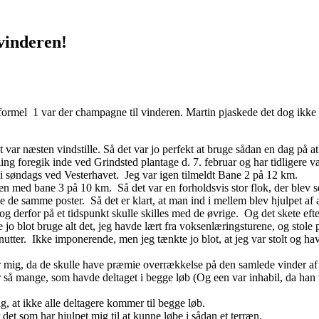
vinderen!
 formel 1 var der champagne til vinderen. Martin pjaskede det dog ikke 
t var næsten vindstille. Så det var jo perfekt at bruge sådan en dag på 
ling foregik inde ved Grindsted plantage d. 7. februar og har tidligere
 i søndags ved Vesterhavet. Jeg var igen tilmeldt Bane 2 på 12 km.
mmen med bane 3 på 10 km. Så det var en forholdsvis stor flok, der blev se
e de samme poster. Så det er klart, at man ind i mellem blev hjulpet a
 og derfor på et tidspunkt skulle skilles med de øvrige. Og det skete efte
tte jo blot bruge alt det, jeg havde lært fra voksenlæringsturene, og sto
tter. Ikke imponerende, men jeg tænkte jo blot, at jeg var stolt og hav
er mig, da de skulle have præmie overrækkelse på den samlede vinder a
ar så mange, som havde deltaget i begge løb (Og een var inhabil, da han
ig, at ikke alle deltagere kommer til begge løb.
et som har hjulpet mig til at kunne løbe i sådan et terræn.