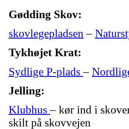
Gødding Skov:
skovlegepladsen
–
Naturst
Tykhøjet Krat:
Sydlige P-plads
–
Nordlig
Jelling:
Klubhus
– kør ind i skove
skilt på skovvejen