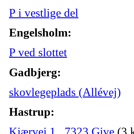
P i vestlige del
Engelsholm:
P ved slottet
Gadbjerg:
skovlegeplads (Allévej)
Hastrup:
Kjærvej 1, 7323 Give
(3 