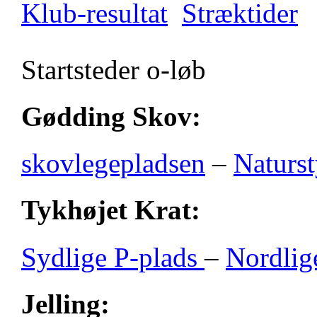
Klub-resultat
Stræktider
Startsteder o-løb
Gødding Skov:
skovlegepladsen
–
Naturst
Tykhøjet Krat:
Sydlige P-plads
–
Nordlig
Jelling: