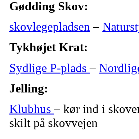
Gødding Skov:
skovlegepladsen
–
Naturst
Tykhøjet Krat:
Sydlige P-plads
–
Nordlig
Jelling:
Klubhus
– kør ind i skove
skilt på skovvejen