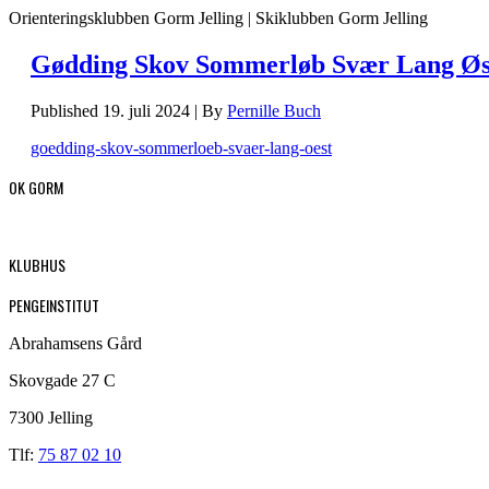
Orienteringsklubben Gorm Jelling | Skiklubben Gorm Jelling
Gødding Skov Sommerløb Svær Lang Øs
Published
19. juli 2024
|
By
Pernille Buch
goedding-skov-sommerloeb-svaer-lang-oest
OK GORM
KLUBHUS
PENGEINSTITUT
Abrahamsens Gård
Skovgade 27 C
7300 Jelling
Tlf:
75 87 02 10