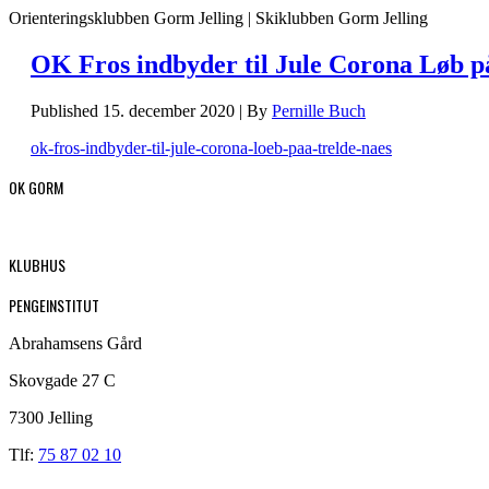
Orienteringsklubben Gorm Jelling | Skiklubben Gorm Jelling
OK Fros indbyder til Jule Corona Løb p
Published
15. december 2020
|
By
Pernille Buch
ok-fros-indbyder-til-jule-corona-loeb-paa-trelde-naes
OK GORM
KLUBHUS
PENGEINSTITUT
Abrahamsens Gård
Skovgade 27 C
7300 Jelling
Tlf:
75 87 02 10