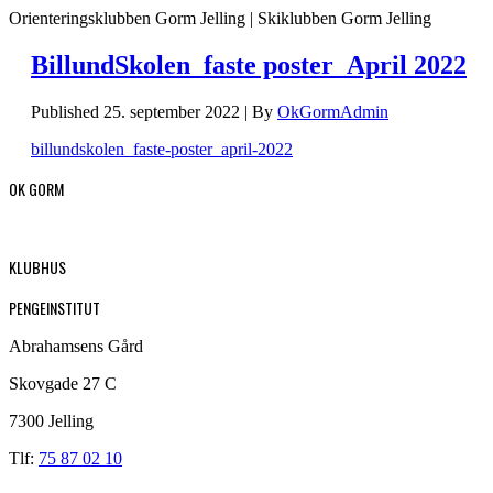
Orienteringsklubben Gorm Jelling | Skiklubben Gorm Jelling
BillundSkolen_faste poster_April 2022
Published
25. september 2022
|
By
OkGormAdmin
billundskolen_faste-poster_april-2022
OK GORM
KLUBHUS
PENGEINSTITUT
Abrahamsens Gård
Skovgade 27 C
7300 Jelling
Tlf:
75 87 02 10